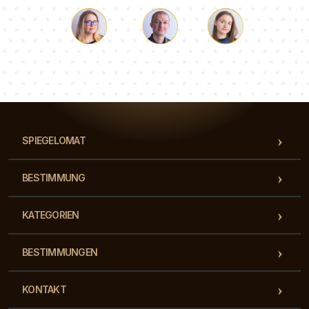
Lukas
Pauline
Dorothee
Unser Beraterteam beantwortet Ihre Fragen!
SPIEGELOMAT
BESTIMMUNG
KATEGORIEN
BESTIMMUNGEN
KONTAKT