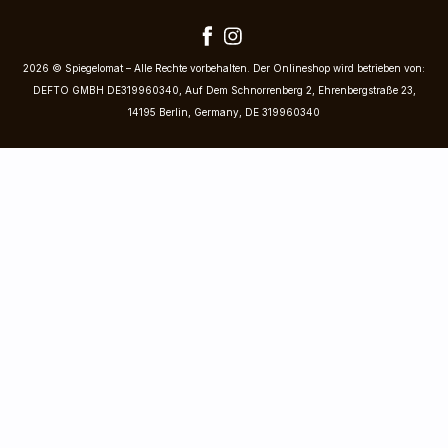
2026 © Spiegelomat – Alle Rechte vorbehalten. Der Onlineshop wird betrieben von:
DEFTO GMBH DE319960340, Auf Dem Schnorrenberg 2, Ehrenbergstraße 23,
14195 Berlin, Germany, DE 319960340