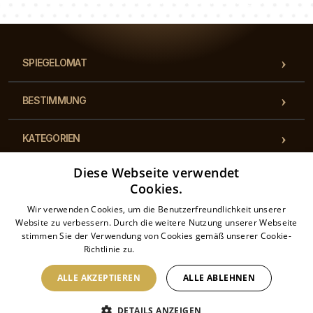
Unser Beraterteam beantwortet Ihre Fragen!
SPIEGELOMAT
BESTIMMUNG
KATEGORIEN
Diese Webseite verwendet
BESTIMMUNGEN
Cookies.
Wir verwenden Cookies, um die Benutzerfreundlichkeit unserer
KONTAKT
Website zu verbessern. Durch die weitere Nutzung unserer Webseite
stimmen Sie der Verwendung von Cookies gemäß unserer Cookie-
Richtlinie zu.
Weitere Informationen
ALLE AKZEPTIEREN
ALLE ABLEHNEN
2026 © Spiegelomat – Alle Rechte vorbehalten. Der Onlineshop wird betrieben von:
DEFTO GMBH DE319960340, Auf Dem Schnorrenberg 2, Ehrenbergstraße 23,
DETAILS ANZEIGEN
14195 Berlin, Germany, DE 319960340