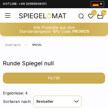
HOTLINE: +49 20995509311
0
0
Alle Produkte aus dem
Standardangebot
-5%
Code:
PROMO5
SPIEGEL
STARTSEITE
Runde Spiegel null
FILTER
Ergebnisse: 4
Sortieren nach:
Bestseller