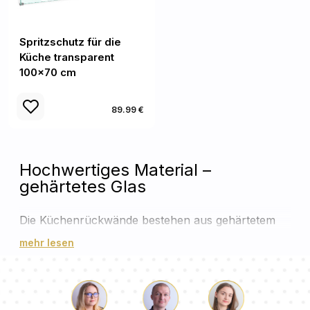
Spritzschutz für die
Küche transparent
100x70 cm
89.99 €
Hochwertiges Material –
gehärtetes Glas
Die Küchenrückwände bestehen aus gehärtetem
Glas, das für seine hohe Widerstandsfähigkeit und
mehr lesen
Hitzebeständigkeit bekannt ist. Im Vergleich zu
herkömmlichem Glas ist gehärtetes Glas wesentlich
robuster und widersteht
Temperaturschwankungen, die in der Küche