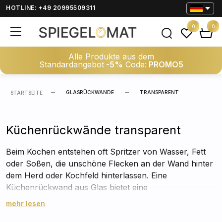
HOTLINE: +49 20995509311
0
0
Alle Produkte aus dem
Standardangebot
-5%
Code:
PROMO5
GLASRÜCKWANDE
TRANSPARENT
STARTSEITE
Küchenrückwände transparent
Beim Kochen entstehen oft Spritzer von Wasser, Fett
oder Soßen, die unschöne Flecken an der Wand hinter
dem Herd oder Kochfeld hinterlassen. Eine
Küchenrückwand aus Glas bietet eine
widerstandsfähige, leicht zu reinigende Oberfläche, die
mehr lesen
Ihre Wand effektiv vor Schmutz und Feuchtigkeit