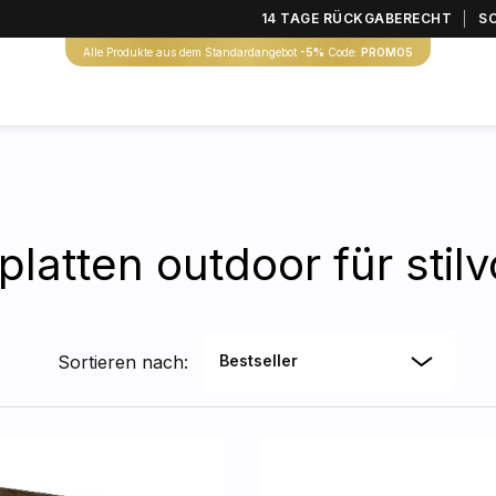
14 TAGE RÜCKGABERECHT
S
Alle Produkte aus dem Standardangebot
-5%
Code:
PROMO5
platten outdoor für stilv
Sortieren nach:
Bestseller