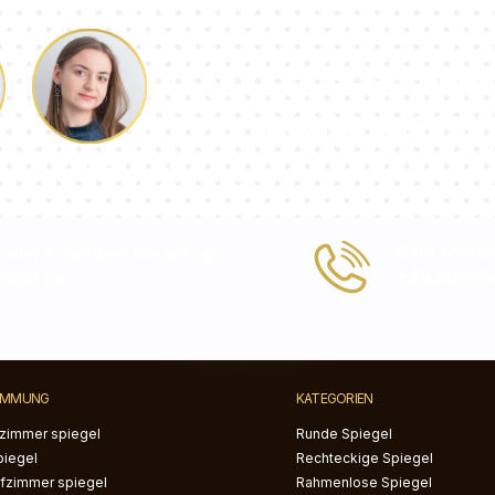
Unser Berater
beantwortet Ih
Pauline
Bitte konta
 oder schreiben Sie uns an
+49 20995
omat.de
IMMUNG
KATEGORIEN
zimmer spiegel
Runde Spiegel
piegel
Rechteckige Spiegel
afzimmer spiegel
Rahmenlose Spiegel