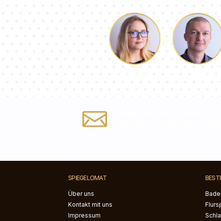
Lukas
Dorothee
Füllen Sie das Formular aus
die Adresse
info@spiegel
SPIEGELOMAT
BEST
Über uns
Bade
Kontakt mit uns
Flurs
Impressum
Schl