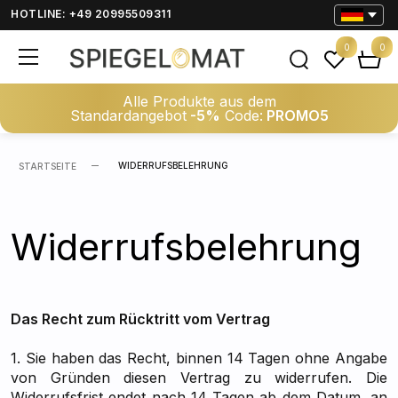
HOTLINE: +49 20995509311
0
0
Alle Produkte aus dem
Standardangebot
-5%
Code:
PROMO5
WIDERRUFSBELEHRUNG
STARTSEITE
Widerrufsbelehrung
Das Recht zum Rücktritt vom Vertrag
1. Sie haben das Recht, binnen 14 Tagen ohne Angabe
von Gründen diesen Vertrag zu widerrufen. Die
Widerrufsfrist endet nach 14 Tagen ab dem Datum, an