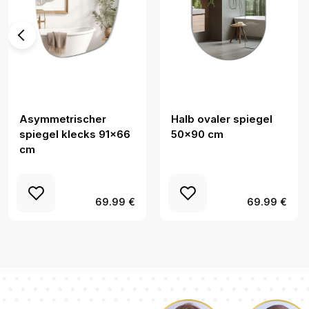
Asymmetrischer
Halb ovaler spiegel
spiegel klecks 91x66
50x90 cm
cm
69.99 €
69.99 €