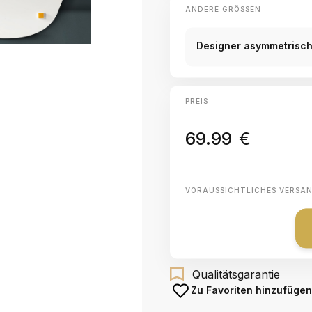
ANDERE GRÖSSEN
Designer asymmetrisch
PREIS
69.99
€
VORAUSSICHTLICHES VERSA
Qualitätsgarantie
Zu Favoriten hinzufügen