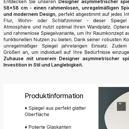
Entdecken Sie unseren
Designer asymmetrischer spi
58x58 cm - einen rahmenlosen, unregelmäßigen Spie
und modernem Design
, perfekt abgestimmt auf jedes I
Flur, Wohn- oder Schlafzimmer - dieser Spiegel sc
Atmosphäre und nutzt optimal Ihren Wandplatz. Optier
und rahmenlose Spiegelvariante, um Ihr Raumkonzept au
funktionellen Nutzen zu bieten. Dank seiner robusten Ko
unregelmäßiger Spiegel jahrelangen Einsatz. Zudem
Größen an, um individuell auf Ihre Bedürfnisse einzu
Zuhause mit unserem Designer asymmetrischer spi
Investition in Stil und Langlebigkeit.
Produktinformation
♦ Spiegel aus perfekt glatter
Oberfläche
♦ Polierte Glaskanten