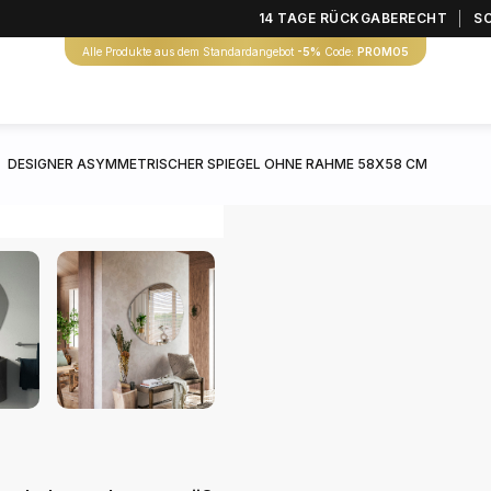
14 TAGE RÜCKGABERECHT
S
Alle Produkte aus dem Standardangebot
-5%
Code:
PROMO5
DESIGNER ASYMMETRISCHER SPIEGEL OHNE RAHME 58X58 CM