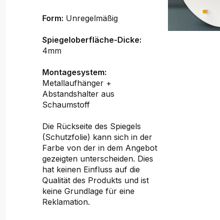
Form:
Unregelmäßig
Spiegeloberfläche-Dicke:
4mm
Montagesystem:
Metallaufhänger +
Abstandshalter aus
Schaumstoff
Die Rückseite des Spiegels
(Schutzfolie) kann sich in der
Farbe von der in dem Angebot
gezeigten unterscheiden. Dies
hat keinen Einfluss auf die
Qualität des Produkts und ist
keine Grundlage für eine
Reklamation.