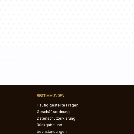
team
re Fragen!
ktieren Sie uns unter der Nummer
509311
BESTIMMUNGEN
Häufig gestellte Fragen
Geschäftsordnung
Datenschutzerklärung
Rückgabe und
beanstandungen