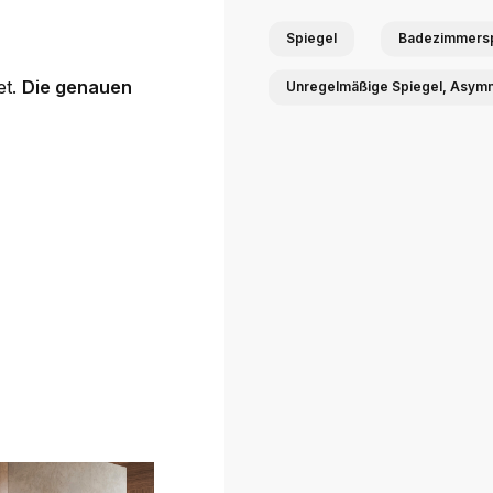
Spiegel
Badezimmersp
et.
Die genauen
Unregelmäßige Spiegel, Asym