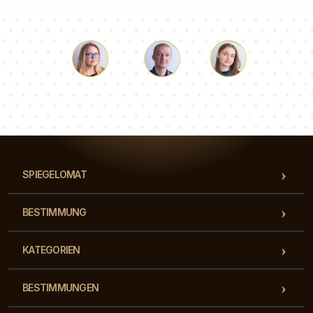
Lukas
Pauline
Dorothee
Unser Beraterteam beantwortet Ihre Fragen!
SPIEGELOMAT
BESTIMMUNG
KATEGORIEN
BESTIMMUNGEN