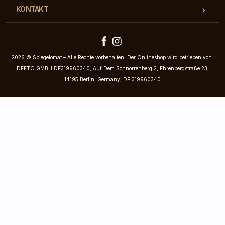
KONTAKT
2026 © Spiegelomat – Alle Rechte vorbehalten. Der Onlineshop wird betrieben von:
DEFTO GMBH DE319960340, Auf Dem Schnorrenberg 2, Ehrenbergstraße 23,
14195 Berlin, Germany, DE 319960340