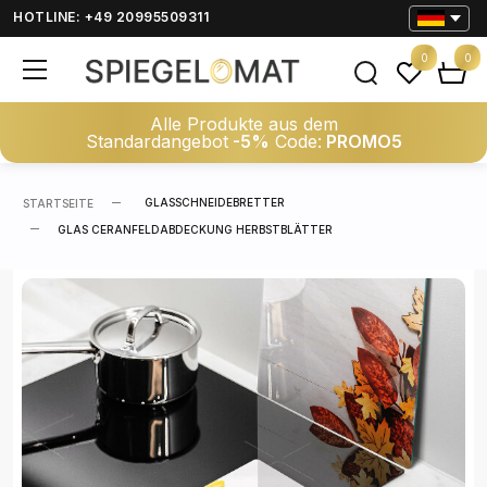
HOTLINE: +49 20995509311
0
0
Alle Produkte aus dem
Standardangebot
-5%
Code:
PROMO5
GLASSCHNEIDEBRETTER
STARTSEITE
GLAS CERANFELDABDECKUNG HERBSTBLÄTTER