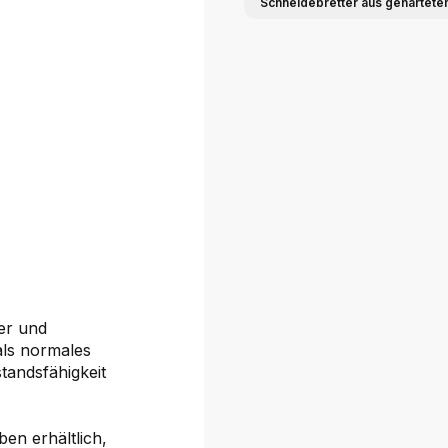
Schneidebretter aus gehärtete
ter und
als normales
tandsfähigkeit
en erhältlich,