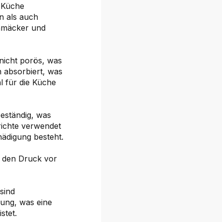
r Küche
n als auch
chmäcker und
 nicht porös, was
n absorbiert, was
l für die Küche
beständig, was
erichte verwendet
ädigung besteht.
s den Druck vor
sind
ung, was eine
stet.