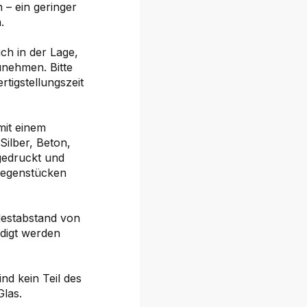
 – ein geringer
.
ch in der Lage,
nehmen. Bitte
tigstellungszeit
mit einem
Silber, Beton,
gedruckt und
Gegenstücken
destabstand von
digt werden
ind kein Teil des
Glas.