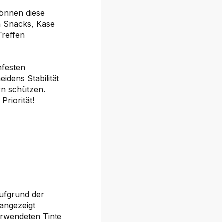
önnen diese
on Snacks, Käse
Treffen
hfesten
idens Stabilität
rn schützen.
riorität!
aufgrund der
 angezeigt
erwendeten Tinte