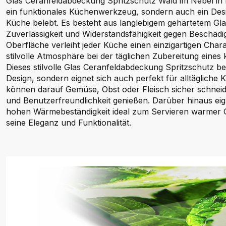
Glas Ceranfeldabdeckung Spritzschutz Wald im Nebel in r
ein funktionales Küchenwerkzeug, sondern auch ein Desi
Küche belebt. Es besteht aus langlebigem gehärtetem Gla
Zuverlässigkeit und Widerstandsfähigkeit gegen Beschäd
Oberfläche verleiht jeder Küche einen einzigartigen Chara
stilvolle Atmosphäre bei der täglichen Zubereitung eines 
Dieses stilvolle Glas Ceranfeldabdeckung Spritzschutz be
Design, sondern eignet sich auch perfekt für alltägliche K
können darauf Gemüse, Obst oder Fleisch sicher schneiden
und Benutzerfreundlichkeit genießen. Darüber hinaus eig
hohen Wärmebeständigkeit ideal zum Servieren warmer G
seine Eleganz und Funktionalität.