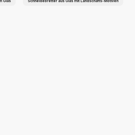
m Glas
Schneidebretter aus Glas mit Landschafts-Motiven