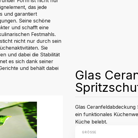
under Form ist nicht nur
gnelement, das jede
s und garantiert
igungen. Seine schöne
kter und schafft eine
kulinarischen Festmahls.
sticht nicht nur durch sein
üchenaktivitäten. Sie
 und dabei die Stabilität
net es sich dank seiner
erichte und behält dabei
Glas Cera
Spritzschu
Glas Ceranfeldabdeckung S
ein funktionales Küchenwe
Küche belebt.
GRÖSSE