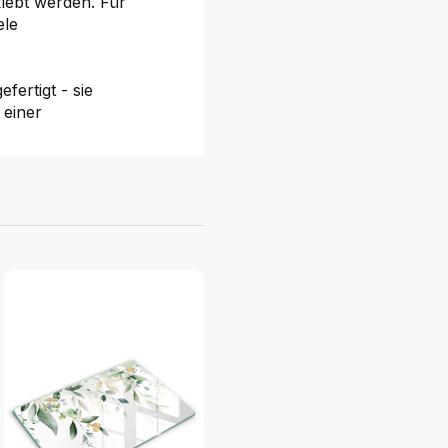
klebt werden. Für
ele
fertigt - sie
 einer