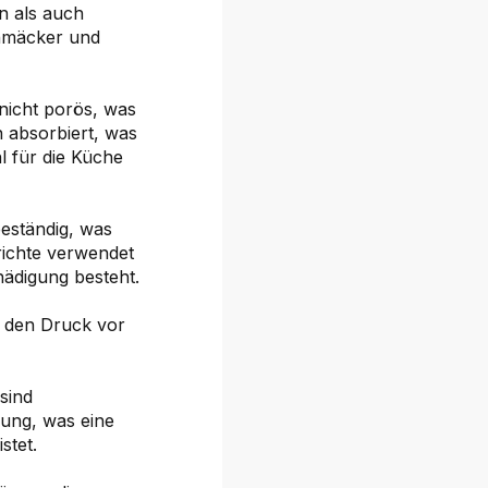
n als auch
chmäcker und
 nicht porös, was
n absorbiert, was
l für die Küche
beständig, was
erichte verwendet
ädigung besteht.
s den Druck vor
sind
ung, was eine
stet.