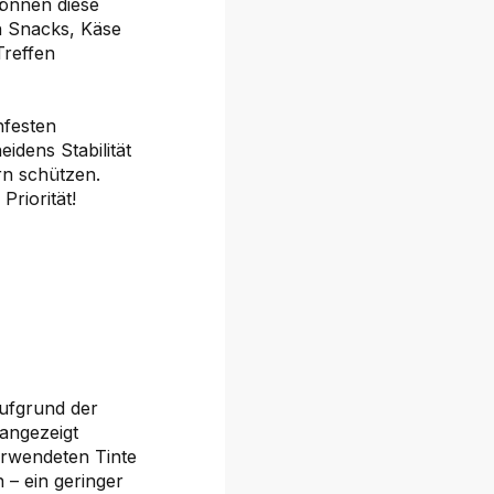
önnen diese
on Snacks, Käse
Treffen
hfesten
idens Stabilität
rn schützen.
riorität!
aufgrund der
 angezeigt
erwendeten Tinte
 – ein geringer