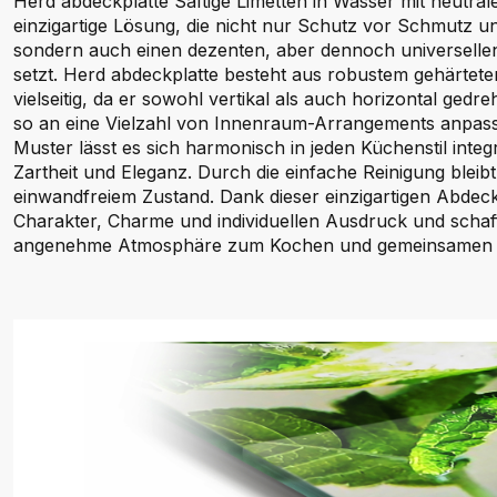
Herd abdeckplatte Saftige Limetten in Wasser mit neutral
einzigartige Lösung, die nicht nur Schutz vor Schmutz und
sondern auch einen dezenten, aber dennoch universellen
setzt. Herd abdeckplatte besteht aus robustem gehärtete
vielseitig, da er sowohl vertikal als auch horizontal ged
so an eine Vielzahl von Innenraum-Arrangements anpasst
Muster lässt es sich harmonisch in jeden Küchenstil integ
Zartheit und Eleganz. Durch die einfache Reinigung bleib
einwandfreiem Zustand. Dank dieser einzigartigen Abdec
Charakter, Charme und individuellen Ausdruck und schaf
angenehme Atmosphäre zum Kochen und gemeinsamen V