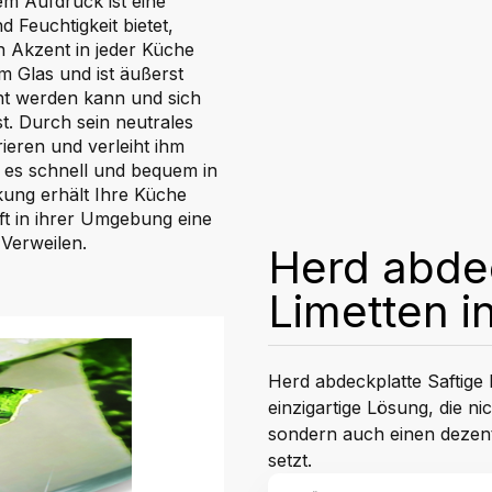
em Aufdruck ist eine
 Feuchtigkeit bietet,
 Akzent in jeder Küche
m Glas und ist äußerst
reht werden kann und sich
. Durch sein neutrales
rieren und verleiht ihm
t es schnell und bequem in
kung erhält Ihre Küche
ft in ihrer Umgebung eine
erweilen.
Herd abdec
Limetten i
Herd abdeckplatte Saftige 
einzigartige Lösung, die n
sondern auch einen dezent
setzt.