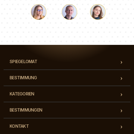
Lukas
Pauline
Dorothee
Unser Beraterteam beantwortet Ihre Fragen!
SPIEGELOMAT
BESTIMMUNG
KATEGORIEN
BESTIMMUNGEN
KONTAKT