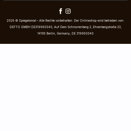
2026 © Spiegelomat – Alle Rechte vorbehalten. Der Onlineshop wird betrieben von:
DEFTO GMBH DE319960340, Auf Dem Schnorrenberg 2, Ehrenbergstraße 23,
14195 Berlin, Germany, DE 319960340