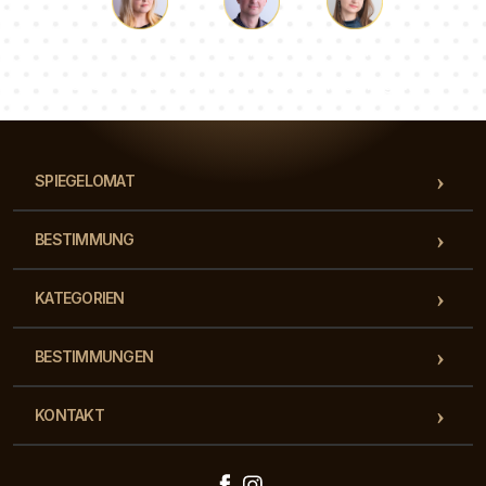
Lukas
Pauline
Dorothee
Unser Beraterteam beantwortet Ihre Fragen!
SPIEGELOMAT
BESTIMMUNG
KATEGORIEN
BESTIMMUNGEN
KONTAKT