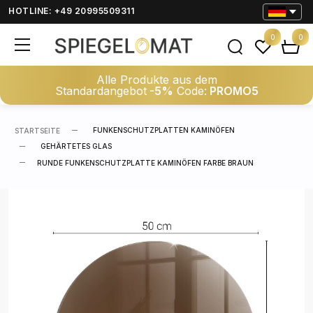
HOTLINE: +49 20995509311
0
0
Alle Produkte aus dem
Standardangebot
-5%
Code:
PROMO5
FUNKENSCHUTZPLATTEN KAMINÖFEN
STARTSEITE
GEHÄRTETES GLAS
RUNDE FUNKENSCHUTZPLATTE KAMINÖFEN FARBE BRAUN