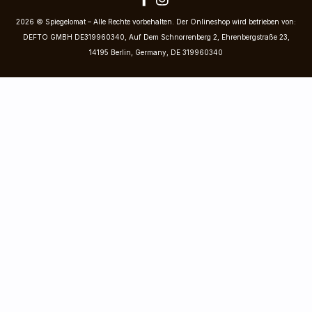
2026 © Spiegelomat – Alle Rechte vorbehalten. Der Onlineshop wird betrieben von:
DEFTO GMBH DE319960340, Auf Dem Schnorrenberg 2, Ehrenbergstraße 23,
14195 Berlin, Germany, DE 319960340