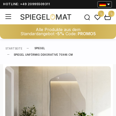
HOTLINE: +49 20995509311
0
0
Alle Produkte aus dem
Standardangebot
-5%
Code:
PROMO5
SPIEGEL
STARTSEITE
SPIEGEL UNFÖRMIG DEKORATIVE 70X46 CM