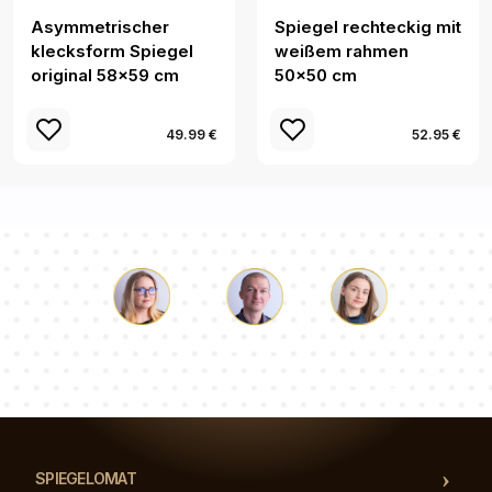
Asymmetrischer
Spiegel rechteckig mit
klecksform Spiegel
weißem rahmen
original 58x59 cm
50x50 cm
49.99 €
52.95 €
Lukas
Pauline
Dorothee
Unser Beraterteam beantwortet Ihre Fragen!
SPIEGELOMAT