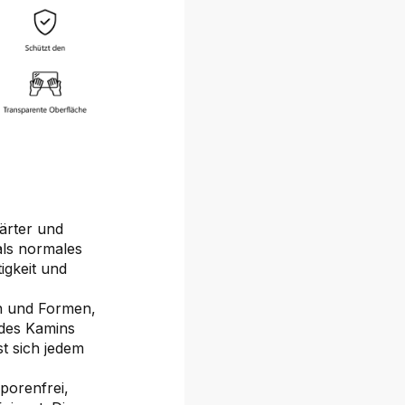
härter und
als normales
igkeit und
en und Formen,
 des Kamins
t sich jedem
 porenfrei,