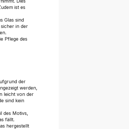
nimmt. Dies
Zudem ist es
s Glas sind
sicher in der
en.
ie Pflege des
aufgrund der
angezeigt werden,
 leicht von der
e sind kein
il des Motivs,
 fällt.
s hergestellt