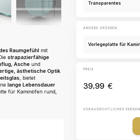
Transparentes
ANDERE GRÖSSEN
Vorlegeplatte für Kami
des Raumgefühl
mit
 Die
strapazierfähige
flug, Asche
und
PREIS
rtige, ästhetische Optik
eitsglas
, bietet
39.99
€
eine
lange Lebensdauer
atte für Kaminöfen rund,
VORAUSSICHTLICHES VERSA