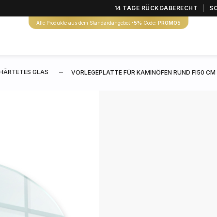
14 TAGE RÜCKGABERECHT
S
Alle Produkte aus dem Standardangebot
-5%
Code:
PROMO5
HÄRTETES GLAS
VORLEGEPLATTE FÜR KAMINÖFEN RUND FI50 CM