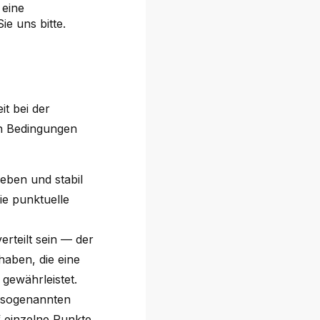
 eine
ie uns bitte.
t bei der
en Bedingungen
eben und stabil
e punktuelle
rteilt sein — der
haben, die eine
gewährleistet.
 (sogenannten
f einzelne Punkte