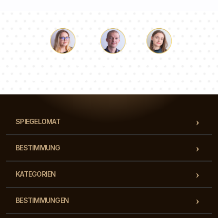
Lukas
Pauline
Dorothee
Unser Beraterteam beantwortet Ihre Fragen!
SPIEGELOMAT
BESTIMMUNG
KATEGORIEN
BESTIMMUNGEN