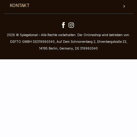
KONTAKT
2026 © Spiegelomat – Alle Rechte vorbehalten. Der Onlineshop wird betrieben von:
DEFTO GMBH DE319960340, Auf Dem Schnorrenberg 2, Ehrenbergstraße 23,
14195 Berlin, Germany, DE 319960340